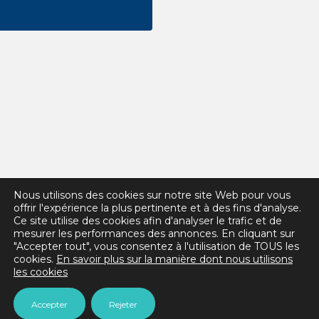
Nous utilisons des cookies sur notre site Web pour vous
offrir l'expérience la plus pertinente et à des fins d'analyse.
Ce site utilise des cookies afin d'analyser le trafic et de
mesurer les performances des annonces. En cliquant sur
"Accepter tout", vous consentez à l'utilisation de TOUS les
cookies.
En savoir plus sur la manière dont nous utilisons
les cookies
Accepter
Rejeter