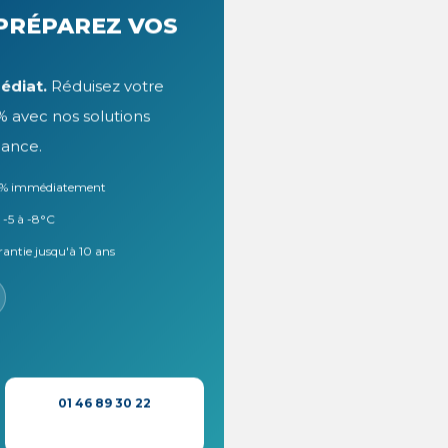
 PRÉPAREZ VOS
édiat.
Réduisez votre
 avec nos solutions
ance.
90% immédiatement
 -5 à -8°C
rantie jusqu'à 10 ans
01 46 89 30 22