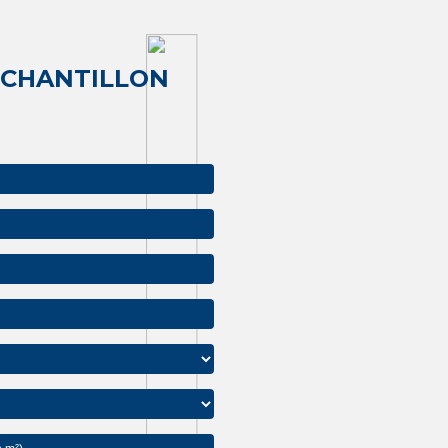
Pose de film solaire extérieur magasin Lidl Besançon
ÉCHANTILLON
Films pour vitrages et plantes d’intérieur : est-ce compatible ?
Conseils pour une cohabitation harmonieuse