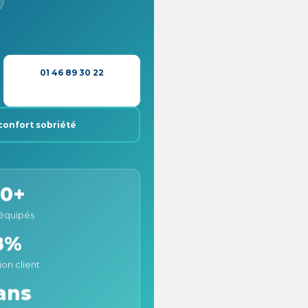
01 46 89 30 22
confort sobriété
0+
 équipés
8%
ion client
ans