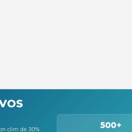
 VOS
500+
on clim de 30%